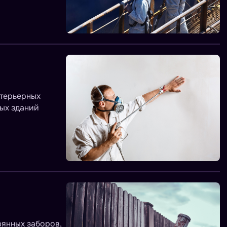
нтерьерных
ных зданий
вянных заборов,