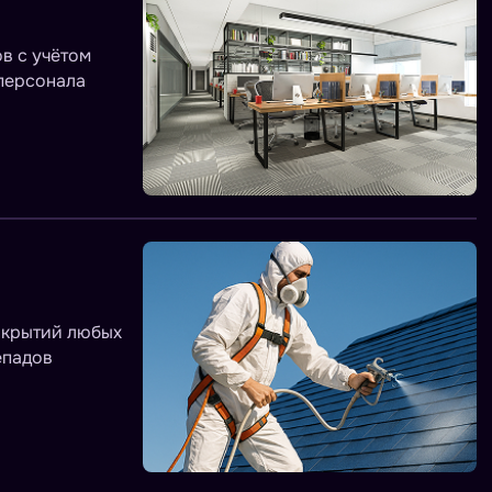
в с учётом
 персонала
окрытий любых
епадов