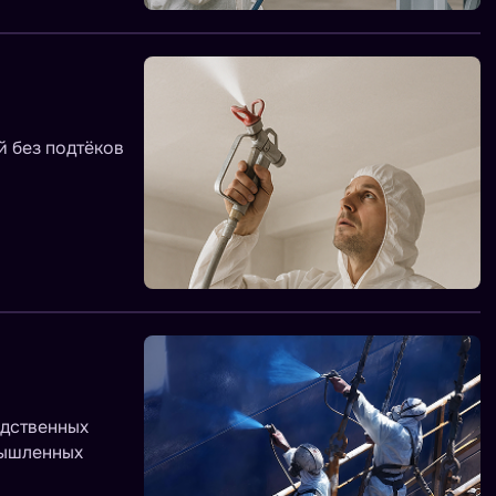
й без подтёков
одственных
мышленных