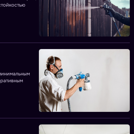
стойкостью
 минимальным
еративным