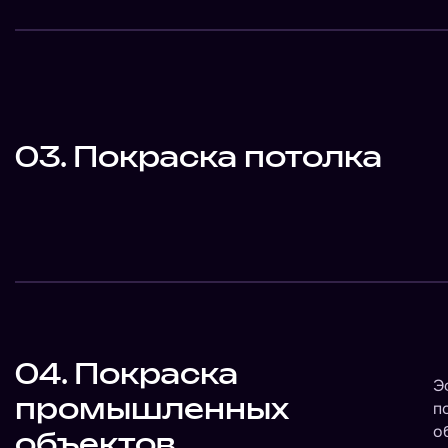
03. Покраска потолка
04. Покраска
Э
промышленных
п
о
объектов