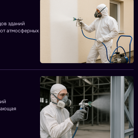
дов зданий
 от атмосферных
ций
ивающая