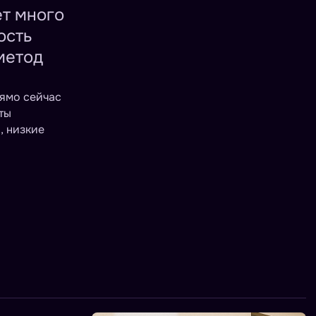
ет много
ость
метод
рямо сейчас
ты
, низкие